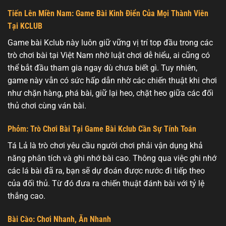
Tiến Lên Miền Nam: Game Bài Kinh Điển Của Mọi Thành Viên
Tại KCLUB
Game bài Kclub này luôn giữ vững vị trí top đầu trong các
trò chơi bài tại Việt Nam nhờ luật chơi dễ hiểu, ai cũng có
thể bắt đầu tham gia ngay dù chưa biết gì. Tuy nhiên,
game này vẫn có sức hấp dẫn nhờ các chiến thuật khi chơi
như chặn hàng, phá bài, giữ lại heo, chặt heo giữa các đối
thủ chơi cùng ván bài.
Phỏm: Trò Chơi Bài Tại Game Bài Kclub Cần Sự Tính Toán
Tá Lả là trò chơi yêu cầu người chơi phải vận dụng khả
năng phân tích và ghi nhớ bài cao. Thông qua việc ghi nhớ
các lá bài đã ra, bạn sẽ dự đoán được nước đi tiếp theo
của đối thủ. Từ đó đưa ra chiến thuật đánh bài với tỷ lệ
thắng cao.
Bài Cào: Chơi Nhanh, Ăn Nhanh