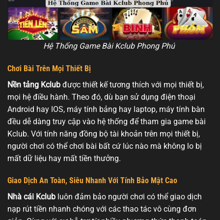
Hệ Thống Game Bài Kclub Phong Phú
Chơi Bài Trên Mọi Thiết Bị
Nền tảng Kclub
được thiết kế tương thích với mọi thiết bị,
mọi hệ điều hành. Theo đó, dù bạn sử dụng điện thoại
Android hay IOS, máy tính bảng hay laptop, máy tính bàn
đều dễ dàng truy cập vào hệ thống để tham gia game bài
Kclub. Với tính năng đồng bộ tài khoản trên mọi thiết bị,
người chơi có thể chơi bài bất cứ lúc nào mà không lo bị
mất dữ liệu hay mất tiền thưởng.
Giao Dịch An Toàn, Siêu Nhanh Với Tính Bảo Mật Cao
Nhà cái Kclub
luôn đảm bảo người chơi có thể giao dịch
nạp rút tiền nhanh chóng với các thao tác vô cùng đơn