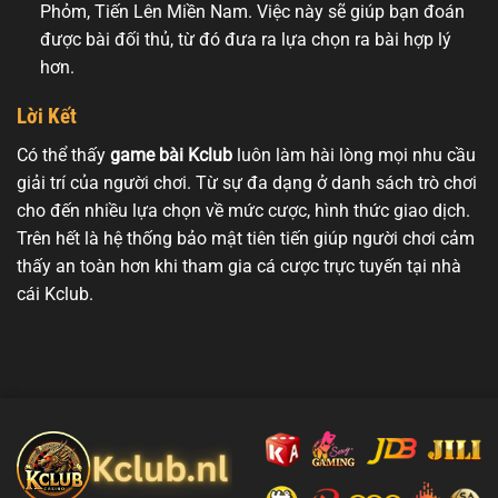
Phỏm, Tiến Lên Miền Nam. Việc này sẽ giúp bạn đoán
được bài đối thủ, từ đó đưa ra lựa chọn ra bài hợp lý
hơn.
Lời Kết
Có thể thấy
game bài Kclub
luôn làm hài lòng mọi nhu cầu
giải trí của người chơi. Từ sự đa dạng ở danh sách trò chơi
cho đến nhiều lựa chọn về mức cược, hình thức giao dịch.
Trên hết là hệ thống bảo mật tiên tiến giúp người chơi cảm
thấy an toàn hơn khi tham gia cá cược trực tuyến tại nhà
cái Kclub.